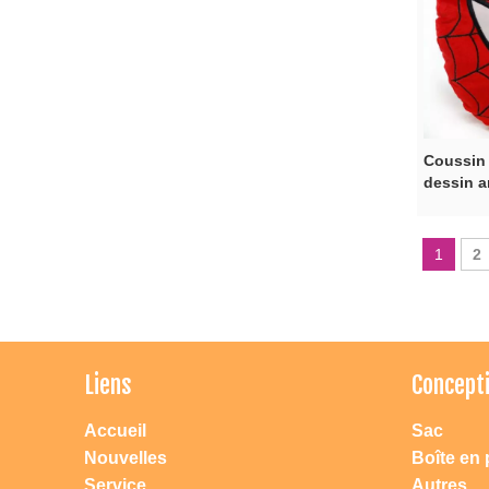
Coussin
dessin a
1
2
Liens
Concept
Accueil
Sac
Nouvelles
Boîte en 
Service
Autres