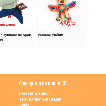
e symbole de sport
Peluche Phénix
he
Conception de moule 3D
Personnalisation
Téléchargement Gratuit
Vidéo