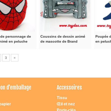
 de personnage de
Coussins de dessin animé
Poupée d
nimé en peluche
de mascotte de Brand
en peluc
Company`S
3
»
Atteindre dac jouets
1. Vous pouvez nous contacter directement par mobile: 0086
ion d'emballage
Accessoires
18658223181 ou 0086 13957871239, notre adresse permanente:
Ningbo Changement de route East N ° 165, 1208-1209.
Tissu
2. Vous pouvez entrer dans \"Ningbo DAC jouets \" dans la recherche
papier
Œil et nez
Google. Pour entrer dans notre site Web directement ou un lien vers
notre société.
Porte-clés