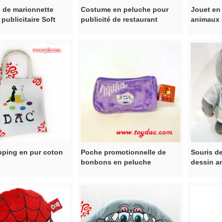
 de marionnette
Costume en peluche pour
Jouet en
publicitaire Soft
publicité de restaurant
animaux d
d'animat
ping en pur coton
Poche promotionnelle de
Souris d
bonbons en peluche
dessin a