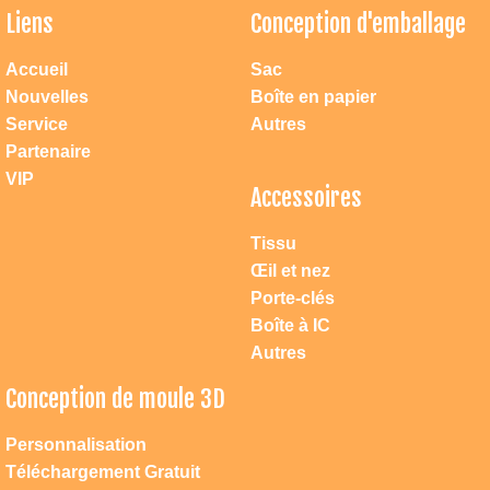
Liens
Conception d'emballage
Accueil
Sac
Nouvelles
Boîte en papier
Service
Autres
Partenaire
VIP
Accessoires
Tissu
Œil et nez
Porte-clés
Boîte à IC
Autres
Conception de moule 3D
Atteindre dac jouets
Personnalisation
1. Vous pouvez nous contacter directement par mobile: 0086 18658223181 ou
0086 13957871239, notre adresse permanente: Ningbo Changement de route
Téléchargement Gratuit