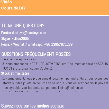
East N ° 165, 1208-1209.
Vidéo
2. Vous pouvez entrer dans \"Ningbo DAC jouets \" dans la recherche Google.
Cours de DIY
Pour entrer dans notre site Web directement ou un lien vers notre société.
3. Si vous êtes arrivé Ningbo ou Cixi, Yuyao, Huisant, City, vous pouvez nous
appeler à tout moment, nous organiserons la voiture pour vous ramasser.
Ou vous pouvez demander un taxi à notre bureau à: RM.1208,12 /, 165 # East
TU AS UNE QUESTION?
Changyang Road, Ningbo.
Poster:
dactoys@dactoys.com
Certificat de sécurité
Skype: Holhan2005
1. Tous les matériaux sont 100% de nouveaux matériaux et verts avec
respectueux de l'environnement.
Foule. / Wechat / whatsapp: +86 13957871239
2. Tous les marchandises avant l'emballage sont nécessaires à 100% de
détecteur d'aiguille Pass.
QUESTIONS FRÉQUEMMENT POSÉES
3. Nous proposons la FR71, CE, ASTM F963, etc. Document associé de SGS, BV,
TUV, CTS, etc. Organisation d'autorité.
Stock et mini ordre
1. Normalement, nous produisons directement par ordre. Mais nous avons des
stocks sur des jouets en peluche de saison, si vous en avez besoin, le prix est
très agréable, veuillez contacter par email: nina@holhan.com
2. Notre MOQ. Vient de 500 pcs par conception par couleurs, si vous aviez
besoin de produits de luxe et de fabrication spéciale, nous pouvons envisager
de spécialement.Veuillez contacter avec nous dans le temps.
3 TOP PERSONNALISATION POUR MOULE OU PROJET, MOQ sera 1.
Suivez-nous sur les médias sociaux
OEM et ODM