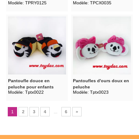
Modèle:
TPRY0125
Modèle:
TPCX0035
Pantoufle douce en
Pantoufles d'ours doux en
peluche pour enfants
peluche
Modèle:
Tptx0022
Modèle:
Tptx0023
1
2
3
4
...
6
»