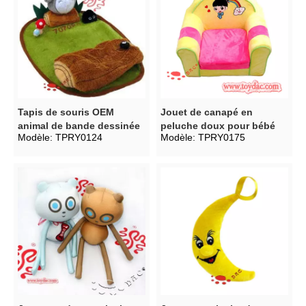
Tapis de souris OEM
Jouet de canapé en
animal de bande dessinée
peluche doux pour bébé
Modèle:
TPRY0124
Modèle:
TPRY0175
en peluche