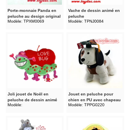
Porte-monnaie Panda en
Vache de dessin animé en
peluche au design original
peluche
Modèle:
TPXM0069
Modèle:
TPNJ0084
Joli jouet de Noël en
Jouet en peluche pour
peluche de dessin animé
chien en PU avec chapeau
Modèle:
Modèle:
TPPG0220
de docteur