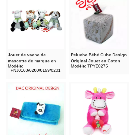
Jouet de vache de
Peluche Bébé Cube Design
mascotte de marque en
Original Jouet en Coton
Modèle:
Modèle:
TPYE0275
peluche
Bio
TPNJ0160/0200/0159/0201