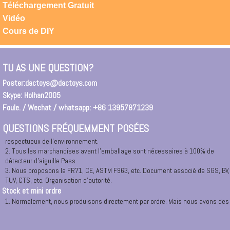
Téléchargement Gratuit
Atteindre dac jouets
Vidéo
1. Vous pouvez nous contacter directement par mobile: 0086 18658223181 ou
Cours de DIY
0086 13957871239, notre adresse permanente: Ningbo Changement de route
East N ° 165, 1208-1209.
2. Vous pouvez entrer dans \"Ningbo DAC jouets \" dans la recherche Google.
TU AS UNE QUESTION?
Pour entrer dans notre site Web directement ou un lien vers notre société.
3. Si vous êtes arrivé Ningbo ou Cixi, Yuyao, Huisant, City, vous pouvez nous
Poster:
dactoys@dactoys.com
appeler à tout moment, nous organiserons la voiture pour vous ramasser.
Skype: Holhan2005
Ou vous pouvez demander un taxi à notre bureau à: RM.1208,12 /, 165 # East
Changyang Road, Ningbo.
Foule. / Wechat / whatsapp: +86 13957871239
Certificat de sécurité
QUESTIONS FRÉQUEMMENT POSÉES
1. Tous les matériaux sont 100% de nouveaux matériaux et verts avec
respectueux de l'environnement.
2. Tous les marchandises avant l'emballage sont nécessaires à 100% de
détecteur d'aiguille Pass.
3. Nous proposons la FR71, CE, ASTM F963, etc. Document associé de SGS, BV,
TUV, CTS, etc. Organisation d'autorité.
Stock et mini ordre
1. Normalement, nous produisons directement par ordre. Mais nous avons des
stocks sur des jouets en peluche de saison, si vous en avez besoin, le prix est
très agréable, veuillez contacter par email: nina@holhan.com
2. Notre MOQ. Vient de 500 pcs par conception par couleurs, si vous aviez