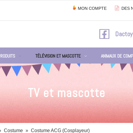

MON COMPTE
DES 
Dactoy
PRODUITS
TÉLÉVISION ET MASCOTTE
ANIMAUX DE COMP
TV et mascotte
»
Costume
»
Costume ACG (Cosplayeur)