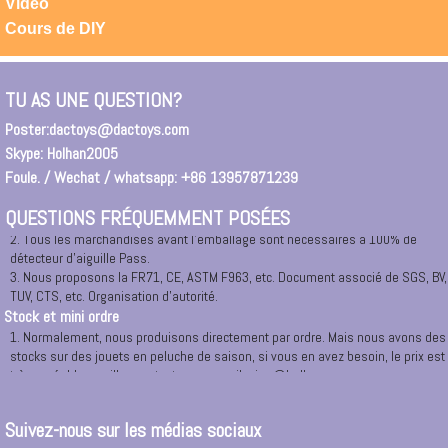
Vidéo
0086 13957871239, notre adresse permanente: Ningbo Changement de route
East N ° 165, 1208-1209.
Cours de DIY
2. Vous pouvez entrer dans \"Ningbo DAC jouets \" dans la recherche Google.
Pour entrer dans notre site Web directement ou un lien vers notre société.
3. Si vous êtes arrivé Ningbo ou Cixi, Yuyao, Huisant, City, vous pouvez nous
TU AS UNE QUESTION?
appeler à tout moment, nous organiserons la voiture pour vous ramasser.
Ou vous pouvez demander un taxi à notre bureau à: RM.1208,12 /, 165 # East
Poster:
dactoys@dactoys.com
Changyang Road, Ningbo.
Skype: Holhan2005
Certificat de sécurité
Foule. / Wechat / whatsapp: +86 13957871239
1. Tous les matériaux sont 100% de nouveaux matériaux et verts avec
respectueux de l'environnement.
QUESTIONS FRÉQUEMMENT POSÉES
2. Tous les marchandises avant l'emballage sont nécessaires à 100% de
détecteur d'aiguille Pass.
3. Nous proposons la FR71, CE, ASTM F963, etc. Document associé de SGS, BV,
TUV, CTS, etc. Organisation d'autorité.
Stock et mini ordre
1. Normalement, nous produisons directement par ordre. Mais nous avons des
stocks sur des jouets en peluche de saison, si vous en avez besoin, le prix est
très agréable, veuillez contacter par email: nina@holhan.com
2. Notre MOQ. Vient de 500 pcs par conception par couleurs, si vous aviez
besoin de produits de luxe et de fabrication spéciale, nous pouvons envisager
de spécialement.Veuillez contacter avec nous dans le temps.
Suivez-nous sur les médias sociaux