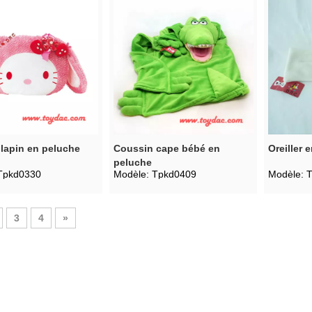
lapin en peluche
Coussin cape bébé en
Oreiller 
peluche
Tpkd0330
Modèle:
Tpkd0409
Modèle:
3
4
»