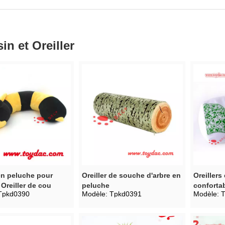
in et Oreiller
 en peluche pour
Oreiller de souche d'arbre en
Oreillers
Oreiller de cou
peluche
conforta
Tpkd0390
Modèle:
Tpkd0391
Modèle:
T
mousse