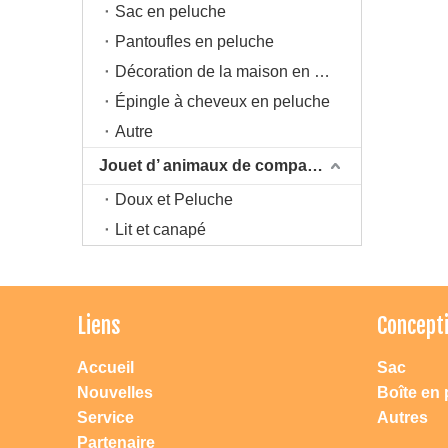
Sac en peluche
Pantoufles en peluche
Décoration de la maison en peluche
Épingle à cheveux en peluche
Autre
Jouet d’ animaux de compagnie
Doux et Peluche
Lit et canapé
Liens
Concept
Accueil
Sac
Nouvelles
Boîte en 
Service
Autres
Partenaire