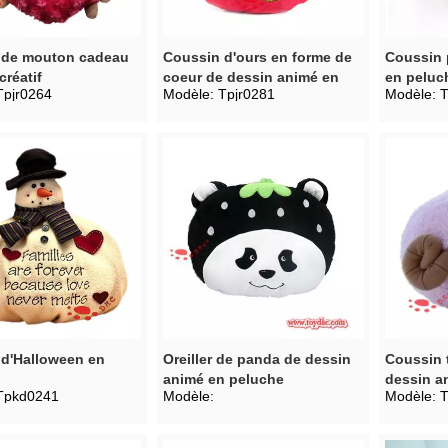
 de mouton cadeau
Coussin d'ours en forme de
Coussin p
créatif
coeur de dessin animé en
en peluc
Tpjr0264
Modèle:
Tpjr0281
Modèle:
T
peluche
d'Halloween en
Oreiller de panda de dessin
Coussin 
animé en peluche
dessin a
Tpkd0241
Modèle:
Modèle:
peluche