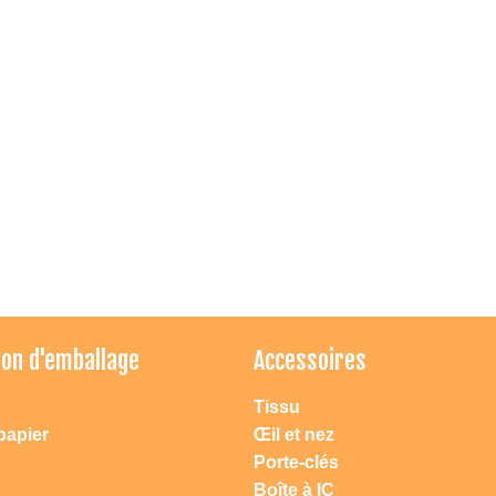
Atteindre dac jouets
1. Vous pouvez nous contacter directement par mobile: 0086
18658223181 ou 0086 13957871239, notre adresse permanente:
Ningbo Changement de route East N ° 165, 1208-1209.
ion d'emballage
Accessoires
2. Vous pouvez entrer dans \"Ningbo DAC jouets \" dans la recherche
Google. Pour entrer dans notre site Web directement ou un lien vers
Tissu
notre société.
3. Si vous êtes arrivé Ningbo ou Cixi, Yuyao, Huisant, City, vous pouvez
papier
Œil et nez
nous appeler à tout moment, nous organiserons la voiture pour vous
Porte-clés
ramasser.
Boîte à IC
Ou vous pouvez demander un taxi à notre bureau à: RM.1208,12 /, 165