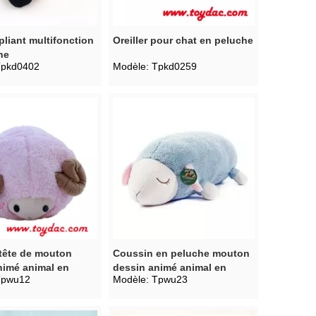
liant multifonction
Oreiller pour chat en peluche
he
pkd0402
Modèle:
Tpkd0259
tête de mouton
Coussin en peluche mouton
nimé animal en
dessin animé animal en
Tpwu12
Modèle:
Tpwu23
peluche