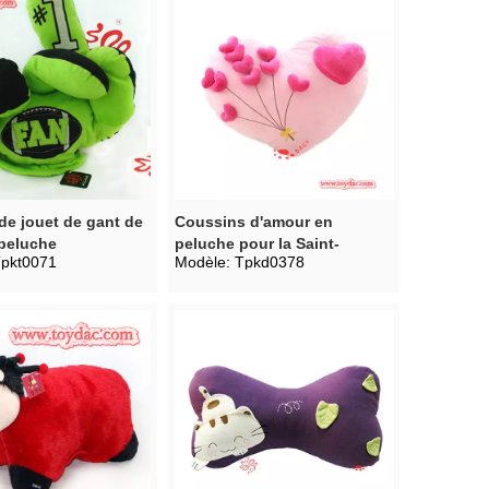
de jouet de gant de
Coussins d'amour en
 peluche
peluche pour la Saint-
pkt0071
Modèle:
Tpkd0378
Valentin