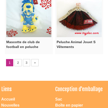
Mascotte de club de
Peluche Animal Jouet S
football en peluche
Vêtements
1
2
3
»
Liens
Conception d'emballage
Accueil
Sac
Nouvelles
Boîte en papier