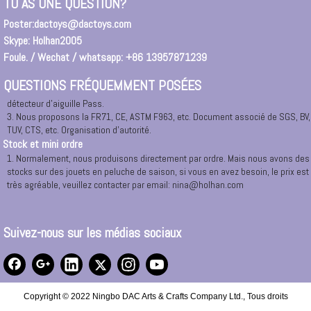
TU AS UNE QUESTION?
Ou vous pouvez demander un taxi à notre bureau à: RM.1208,12 /, 165 # East
Changyang Road, Ningbo.
Poster:
dactoys@dactoys.com
Certificat de sécurité
Skype: Holhan2005
1. Tous les matériaux sont 100% de nouveaux matériaux et verts avec
Foule. / Wechat / whatsapp: +86 13957871239
respectueux de l'environnement.
2. Tous les marchandises avant l'emballage sont nécessaires à 100% de
QUESTIONS FRÉQUEMMENT POSÉES
détecteur d'aiguille Pass.
3. Nous proposons la FR71, CE, ASTM F963, etc. Document associé de SGS, BV,
TUV, CTS, etc. Organisation d'autorité.
Stock et mini ordre
1. Normalement, nous produisons directement par ordre. Mais nous avons des
stocks sur des jouets en peluche de saison, si vous en avez besoin, le prix est
très agréable, veuillez contacter par email: nina@holhan.com
2. Notre MOQ. Vient de 500 pcs par conception par couleurs, si vous aviez
besoin de produits de luxe et de fabrication spéciale, nous pouvons envisager
de spécialement.Veuillez contacter avec nous dans le temps.
Suivez-nous sur les médias sociaux
3 TOP PERSONNALISATION POUR MOULE OU PROJET, MOQ sera 1.
OEM et ODM
1. OEM: Nous pouvons accepter la production avec votre logo à tout moment et
avec nos 20 ans d'expérience,
2. ODM: Nous pouvons offrir de nombreux designs de Kins, moules 2D, 3D 3D,
Copyright © 2022 Ningbo DAC Arts & Crafts Company Ltd., Tous droits
impression 3D, déménagement, modèle de papier, chant, conception de