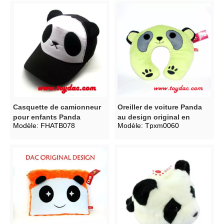
Casquette de camionneur
Oreiller de voiture Panda
pour enfants Panda
au design original en
Modèle:
FHATB078
Modèle:
Tpxm0060
Cartoon
peluche