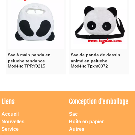
Sac à main panda en
Sac de panda de dessin
peluche tendance
animé en peluche
Modèle:
TPRY0215
Modèle:
Tpxm0072
Liens
Conception d'emballage
Accueil
Sac
Nouvelles
Boîte en papier
Service
Autres