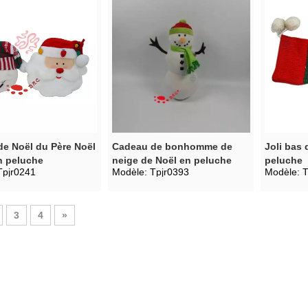
e Noël du Père Noël
Cadeau de bonhomme de
Joli bas 
n peluche
neige de Noël en peluche
peluche
Tpjr0241
Modèle:
Tpjr0393
Modèle:
T
3
4
»