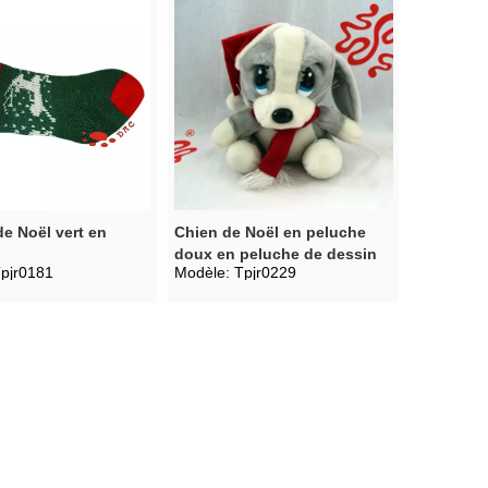
de Noël vert en
Chien de Noël en peluche
doux en peluche de dessin
pjr0181
Modèle:
Tpjr0229
animé mignon