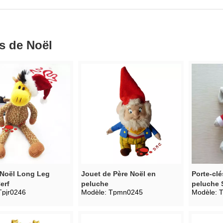
s de Noël
 Noël Long Leg
Jouet de Père Noël en
Porte-clé
erf
peluche
peluche 
Tpjr0246
Modèle:
Tpmn0245
Modèle:
T