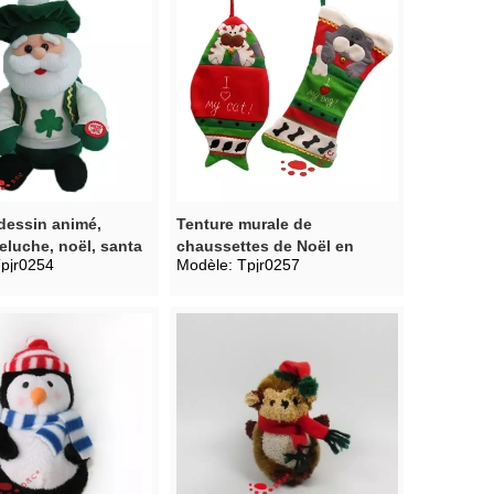
dessin animé,
Tenture murale de
eluche, noël, santa
chaussettes de Noël en
pjr0254
Modèle:
Tpjr0257
peluche de dessin animé