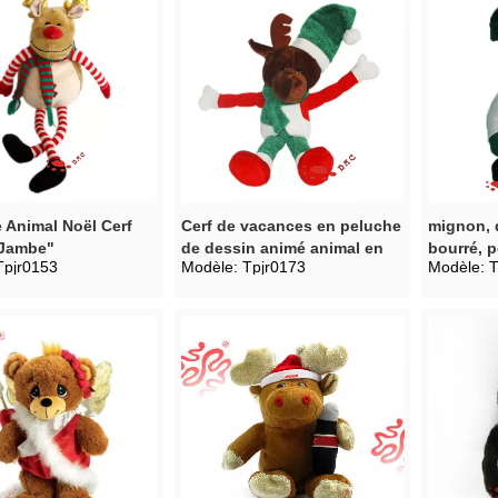
 Animal Noël Cerf
Cerf de vacances en peluche
mignon, 
Jambe"
de dessin animé animal en
bourré, p
Tpjr0153
Modèle:
Tpjr0173
Modèle:
T
peluche