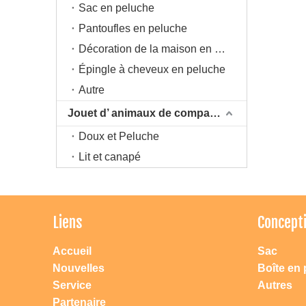
Sac en peluche
Pantoufles en peluche
Décoration de la maison en peluche
Épingle à cheveux en peluche
Autre
Jouet d’ animaux de compagnie
Doux et Peluche
Lit et canapé
Liens
Concept
Accueil
Sac
Nouvelles
Boîte en 
Service
Autres
Partenaire