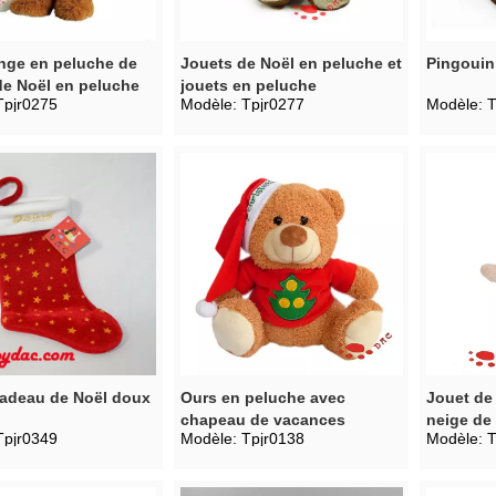
nge en peluche de
Jouets de Noël en peluche et
Pingouin
e Noël en peluche
jouets en peluche
Tpjr0275
Modèle:
Tpjr0277
Modèle:
T
n animé
cadeau de Noël doux
Ours en peluche avec
Jouet d
chapeau de vacances
neige de
Tpjr0349
Modèle:
Tpjr0138
Modèle:
T
avec ch