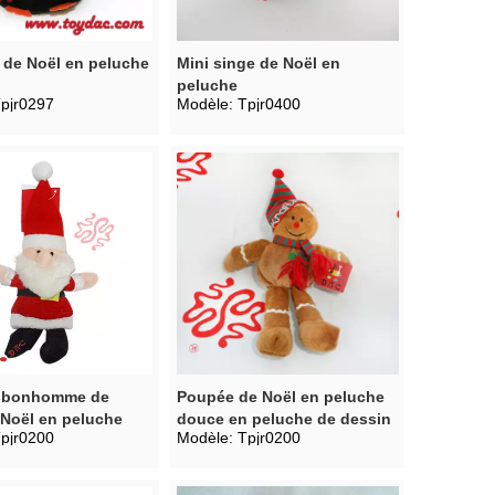
 de Noël en peluche
Mini singe de Noël en
peluche
pjr0297
Modèle:
Tpjr0400
e bonhomme de
Poupée de Noël en peluche
 Noël en peluche
douce en peluche de dessin
pjr0200
Modèle:
Tpjr0200
apeau
animé mignon