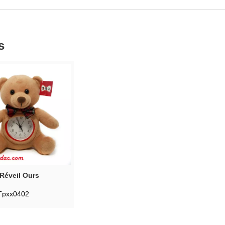
s
Réveil Ours
Tpxx0402