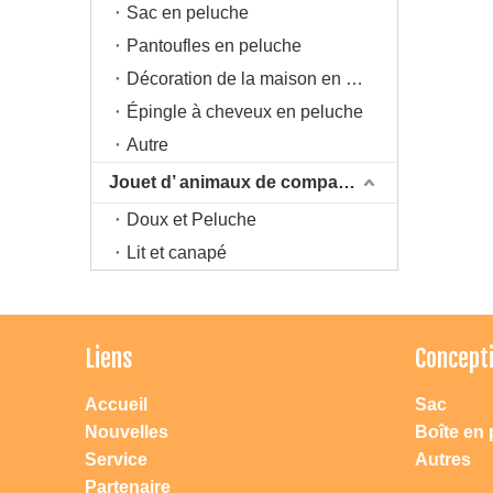
Sac en peluche
Pantoufles en peluche
Décoration de la maison en peluche
Épingle à cheveux en peluche
Autre
Jouet d’ animaux de compagnie
Doux et Peluche
Lit et canapé
Liens
Concept
Accueil
Sac
Nouvelles
Boîte en 
Service
Autres
Partenaire