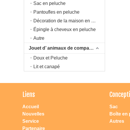
Sac en peluche
Pantoufles en peluche
Décoration de la maison en peluche
Épingle à cheveux en peluche
Autre
Jouet d’ animaux de compagnie
Doux et Peluche
Lit et canapé
Liens
Concept
Accueil
Sac
Nouvelles
Boîte en 
Service
Autres
Partenaire