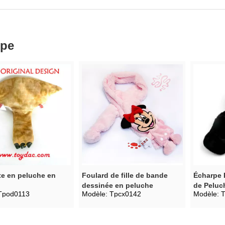
rpe
e en peluche en
Foulard de fille de bande
Écharpe 
dessinée en peluche
de Peluc
Tpod0113
Modèle:
Tpcx0142
Modèle:
T