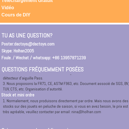
Téléchargement Gratuit
0086 13957871239, notre adresse permanente: Ningbo Changement de route
Vidéo
East N ° 165, 1208-1209.
Cours de DIY
2. Vous pouvez entrer dans \"Ningbo DAC jouets \" dans la recherche Google.
Pour entrer dans notre site Web directement ou un lien vers notre société.
3. Si vous êtes arrivé Ningbo ou Cixi, Yuyao, Huisant, City, vous pouvez nous
appeler à tout moment, nous organiserons la voiture pour vous ramasser.
TU AS UNE QUESTION?
Ou vous pouvez demander un taxi à notre bureau à: RM.1208,12 /, 165 # East
Changyang Road, Ningbo.
Poster:
dactoys@dactoys.com
Certificat de sécurité
Skype: Holhan2005
1. Tous les matériaux sont 100% de nouveaux matériaux et verts avec
Foule. / Wechat / whatsapp: +86 13957871239
respectueux de l'environnement.
2. Tous les marchandises avant l'emballage sont nécessaires à 100% de
QUESTIONS FRÉQUEMMENT POSÉES
détecteur d'aiguille Pass.
3. Nous proposons la FR71, CE, ASTM F963, etc. Document associé de SGS, BV,
TUV, CTS, etc. Organisation d'autorité.
Stock et mini ordre
1. Normalement, nous produisons directement par ordre. Mais nous avons des
stocks sur des jouets en peluche de saison, si vous en avez besoin, le prix est
très agréable, veuillez contacter par email: nina@holhan.com
2. Notre MOQ. Vient de 500 pcs par conception par couleurs, si vous aviez
besoin de produits de luxe et de fabrication spéciale, nous pouvons envisager
de spécialement.Veuillez contacter avec nous dans le temps.