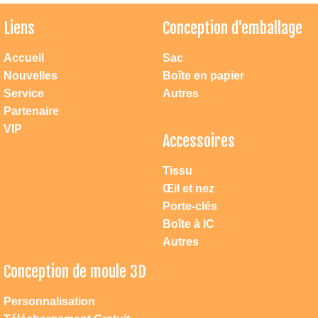
Liens
Conception d'emballage
Accueil
Sac
Nouvelles
Boîte en papier
Service
Autres
Partenaire
VIP
Accessoires
Tissu
Œil et nez
Porte-clés
Boîte à IC
Autres
Conception de moule 3D
Atteindre dac jouets
Personnalisation
1. Vous pouvez nous contacter directement par mobile: 0086 18658223181 ou