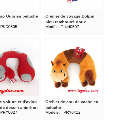
 Pop Ours en peluche
Oreiller de voyage Dolpin
bleu rembourré doux
TPKD0505
Modèle:
Tpkd0507
de voiture et d'avion
Oreiller de cou de vache en
 de dessin animé en
peluche
TPRY0027
Modèle:
TPRY0412