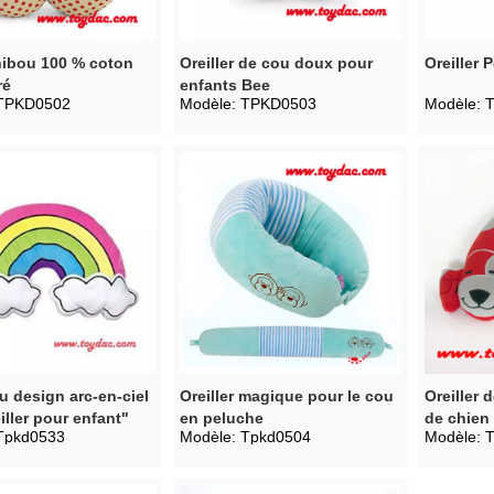
 hibou 100 % coton
Oreiller de cou doux pour
Oreiller
ré
enfants Bee
TPKD0502
Modèle:
TPKD0503
Modèle:
 design arc-en-ciel
Oreiller magique pour le cou
Oreiller 
iller pour enfant"
en peluche
de chien
Tpkd0533
Modèle:
Tpkd0504
Modèle:
peluche