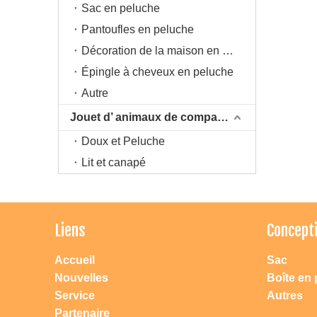
Sac en peluche
Pantoufles en peluche
Décoration de la maison en peluche
Épingle à cheveux en peluche
Autre
Jouet d’ animaux de compagnie
Doux et Peluche
Lit et canapé
Liens
Concept
Accueil
Sac
Nouvelles
Boîte en 
Service
Autres
Partenaire