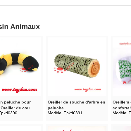
sin Animaux
 en peluche pour
Oreiller de souche d'arbre en
Oreillers
Oreiller de cou
peluche
conforta
Tpkd0390
Modèle:
Tpkd0391
Modèle:
T
mousse