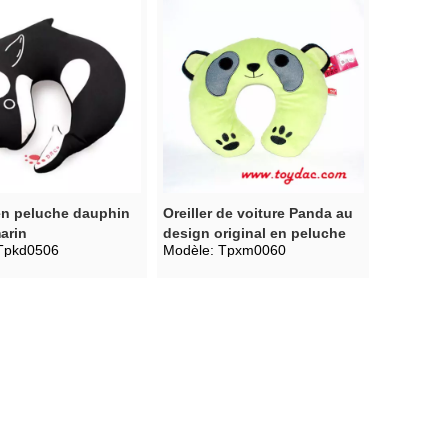
 en peluche dauphin
Oreiller de voiture Panda au
arin
design original en peluche
Tpkd0506
Modèle:
Tpxm0060