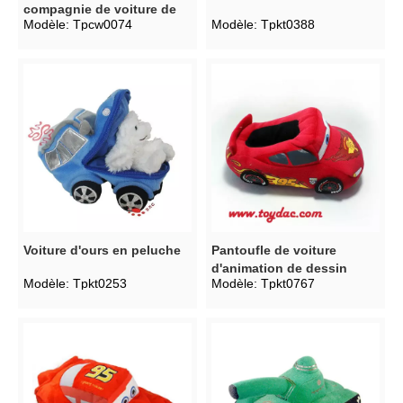
compagnie de voiture de
Modèle:
Tpcw0074
Modèle:
Tpkt0388
dessin animé doux en
peluche
Voiture d'ours en peluche
Pantoufle de voiture
d'animation de dessin
Modèle:
Tpkt0253
Modèle:
Tpkt0767
animé en peluche