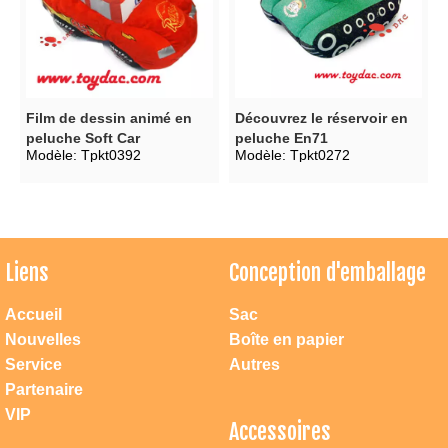
Film de dessin animé en
Découvrez le réservoir en
peluche Soft Car
peluche En71
Modèle:
Tpkt0392
Modèle:
Tpkt0272
Liens
Conception d'emballage
Accueil
Sac
Nouvelles
Boîte en papier
Service
Autres
Partenaire
VIP
Accessoires