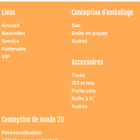
Liens
Conception d'emballage
Accueil
Sac
Nouvelles
Boîte en papier
Service
Autres
Partenaire
VIP
Accessoires
Tissu
Œil et nez
Porte-clés
Boîte à IC
Autres
Conception de moule 3D
Atteindre dac jouets
1. Vous pouvez nous contacter directement par mobile: 0086 18658223181 ou
Personnalisation
0086 13957871239, notre adresse permanente: Ningbo Changement de route