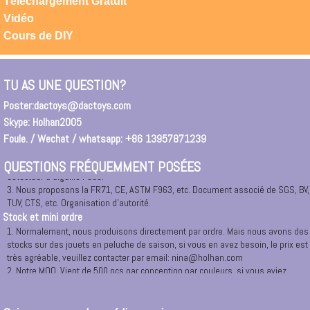
Téléchargement Gratuit
East N ° 165, 1208-1209.
Vidéo
2. Vous pouvez entrer dans \"Ningbo DAC jouets \" dans la recherche Google.
Pour entrer dans notre site Web directement ou un lien vers notre société.
Cours de DIY
3. Si vous êtes arrivé Ningbo ou Cixi, Yuyao, Huisant, City, vous pouvez nous
appeler à tout moment, nous organiserons la voiture pour vous ramasser.
Ou vous pouvez demander un taxi à notre bureau à: RM.1208,12 /, 165 # East
TU AS UNE QUESTION?
Changyang Road, Ningbo.
Certificat de sécurité
Poster:
dactoys@dactoys.com
1. Tous les matériaux sont 100% de nouveaux matériaux et verts avec
Skype: Holhan2005
respectueux de l'environnement.
Foule. / Wechat / whatsapp: +86 13957871239
2. Tous les marchandises avant l'emballage sont nécessaires à 100% de
détecteur d'aiguille Pass.
QUESTIONS FRÉQUEMMENT POSÉES
3. Nous proposons la FR71, CE, ASTM F963, etc. Document associé de SGS, BV,
TUV, CTS, etc. Organisation d'autorité.
Stock et mini ordre
1. Normalement, nous produisons directement par ordre. Mais nous avons des
stocks sur des jouets en peluche de saison, si vous en avez besoin, le prix est
très agréable, veuillez contacter par email: nina@holhan.com
2. Notre MOQ. Vient de 500 pcs par conception par couleurs, si vous aviez
besoin de produits de luxe et de fabrication spéciale, nous pouvons envisager
de spécialement.Veuillez contacter avec nous dans le temps.
3 TOP PERSONNALISATION POUR MOULE OU PROJET, MOQ sera 1.