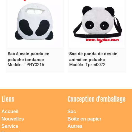
Sac à main panda en
Sac de panda de dessin
peluche tendance
animé en peluche
Modèle:
TPRY0215
Modèle:
Tpxm0072
Liens
Conception d'emballage
Accueil
Sac
Nouvelles
Boîte en papier
Service
Autres