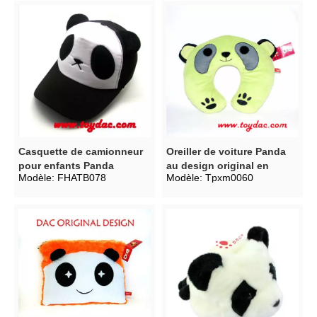
Casquette de camionneur
Oreiller de voiture Panda
pour enfants Panda
au design original en
Modèle:
FHATB078
Modèle:
Tpxm0060
Cartoon
peluche