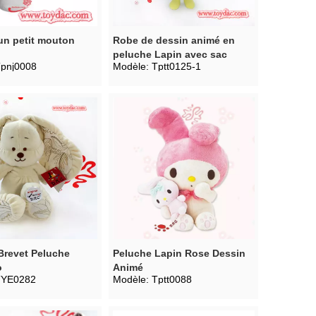
un petit mouton
Robe de dessin animé en
peluche Lapin avec sac
pnj0008
Modèle:
Tptt0125-1
Brevet Peluche
Peluche Lapin Rose Dessin
o
Animé
TYE0282
Modèle:
Tptt0088