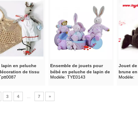
 lapin en peluche
Ensemble de jouets pour
Jouet de 
 décoration de tissu
bébé en peluche de lapin de
brune en
Tptt0087
Modèle:
TYE0143
Modèle:
couleur douce
3
4
...
7
»