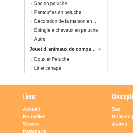
Sac en peluche
Pantoufles en peluche
Décoration de la maison en peluche
Épingle à cheveux en peluche
Autre
Jouet d’ animaux de compagnie
Doux et Peluche
Lit et canapé
Liens
Concept
Accueil
Sac
Nouvelles
Boîte en 
Service
Autres
Partenaire