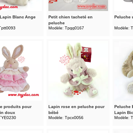
Lapin Blanc Ange
Petit chien tacheté en
Peluche 
peluche
Tptt0093
Modèle:
Tpgg0167
Modèle:
T
e produits pour
Lapin rose en peluche pour
Peluche 
in doux
bébé
Lapin Bi
TYE0230
Modèle:
Tpcx0056
Modèle: