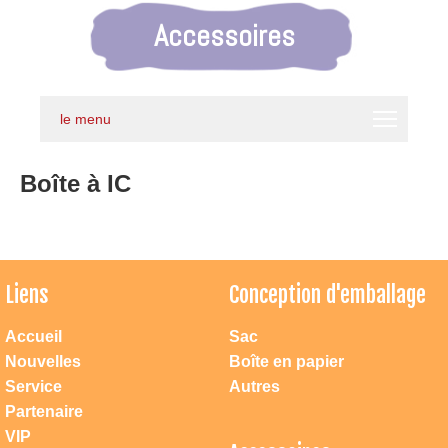
Accessoires
le menu
Boîte à IC
Liens
Conception d'emballage
Accueil
Sac
Nouvelles
Boîte en papier
Service
Autres
Partenaire
VIP