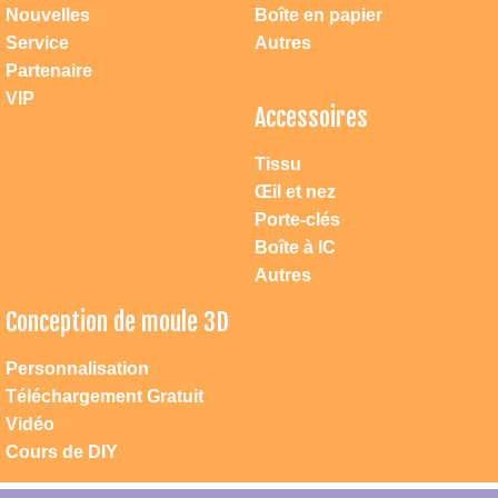
Nouvelles
Boîte en papier
Service
Autres
Partenaire
VIP
Accessoires
Tissu
Œil et nez
Porte-clés
Boîte à IC
Autres
Conception de moule 3D
Personnalisation
Téléchargement Gratuit
Atteindre dac jouets
Vidéo
1. Vous pouvez nous contacter directement par mobile: 0086 18658223181 ou
0086 13957871239, notre adresse permanente: Ningbo Changement de route
Cours de DIY
East N ° 165, 1208-1209.
2. Vous pouvez entrer dans \"Ningbo DAC jouets \" dans la recherche Google.