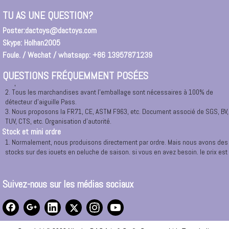
Pour entrer dans notre site Web directement ou un lien vers notre société.
TU AS UNE QUESTION?
3. Si vous êtes arrivé Ningbo ou Cixi, Yuyao, Huisant, City, vous pouvez nous
appeler à tout moment, nous organiserons la voiture pour vous ramasser.
Poster:
dactoys@dactoys.com
Ou vous pouvez demander un taxi à notre bureau à: RM.1208,12 /, 165 # East
Skype: Holhan2005
Changyang Road, Ningbo.
Foule. / Wechat / whatsapp: +86 13957871239
Certificat de sécurité
1. Tous les matériaux sont 100% de nouveaux matériaux et verts avec
QUESTIONS FRÉQUEMMENT POSÉES
respectueux de l'environnement.
2. Tous les marchandises avant l'emballage sont nécessaires à 100% de
détecteur d'aiguille Pass.
3. Nous proposons la FR71, CE, ASTM F963, etc. Document associé de SGS, BV,
TUV, CTS, etc. Organisation d'autorité.
Stock et mini ordre
1. Normalement, nous produisons directement par ordre. Mais nous avons des
stocks sur des jouets en peluche de saison, si vous en avez besoin, le prix est
très agréable, veuillez contacter par email: nina@holhan.com
2. Notre MOQ. Vient de 500 pcs par conception par couleurs, si vous aviez
besoin de produits de luxe et de fabrication spéciale, nous pouvons envisager
Suivez-nous sur les médias sociaux
de spécialement.Veuillez contacter avec nous dans le temps.
3 TOP PERSONNALISATION POUR MOULE OU PROJET, MOQ sera 1.
OEM et ODM
1. OEM: Nous pouvons accepter la production avec votre logo à tout moment et