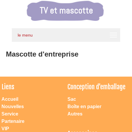
TV et mascotte
le menu
Mascotte d'entreprise
Liens
Conception d'emballage
Accueil
Sac
Nouvelles
Boîte en papier
Service
Autres
Partenaire
VIP