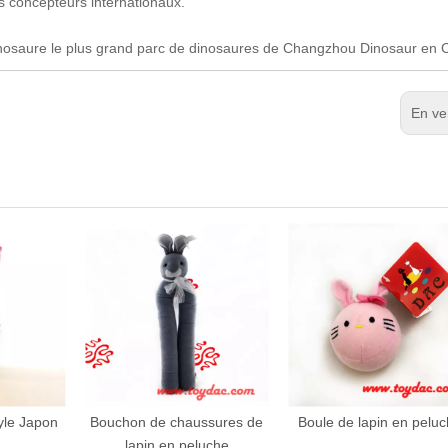
 concepteurs internationaux.
inosaure le plus grand parc de dinosaures de Changzhou Dinosaur en 
En ve
ssures de
Boule de lapin en peluche
Peluche Lapin Pull
luche