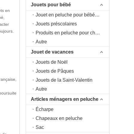
Jouets pour bébé
ets en
Jouet en peluche pour bébé 0+
mé,
Jouets préscolaires
acter
oujours.
Produits en peluche pour chambre d'enfant
Autre
Jouet de vacances
Jouets de Noël
Jouets de Pâques
rançaise,
Jouets de la Saint-Valentin
Autre
poursuite
Articles ménagers en peluche
Écharpe
Chapeaux en peluche
Sac