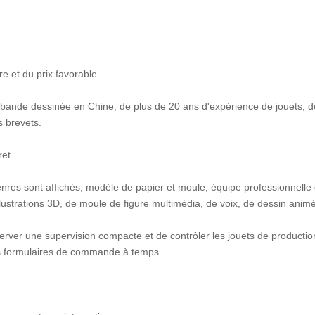
re et du prix favorable
e bande dessinée en Chine, de plus de 20 ans d'expérience de jouets, d
s brevets.
et.
enres sont affichés, modèle de papier et moule, équipe professionnell
lustrations 3D, de moule de figure multimédia, de voix, de dessin animé
ver une supervision compacte et de contrôler les jouets de productio
es formulaires de commande à temps.