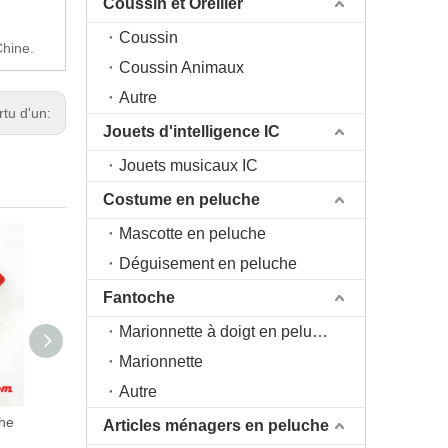
Coussin et Oreiller
Coussin
Chine.
Coussin Animaux
Autre
rtu d'un:
Jouets d'intelligence IC
Jouets musicaux IC
Costume en peluche
Mascotte en peluche
Déguisement en peluche
Fantoche
Marionnette à doigt en peluche
Marionnette
Autre
Lapin en fourrure en
Peluche mini lapin blanc
Articles ménagers en peluche
peluche
porte-clés jouet