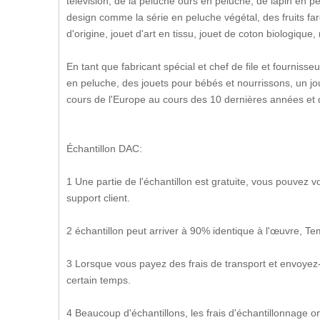
télévision, de la peluche ours en peluche, de lapin en p
design comme la série en peluche végétal, des fruits f
d'origine, jouet d'art en tissu, jouet de coton biologiqu
En tant que fabricant spécial et chef de file et fournis
en peluche, des jouets pour bébés et nourrissons, un j
cours de l'Europe au cours des 10 dernières années et d
Échantillon DAC:
1 Une partie de l'échantillon est gratuite, vous pouvez
support client.
2 échantillon peut arriver à 90% identique à l'œuvre, Tem
3 Lorsque vous payez des frais de transport et envoyez-
certain temps.
4 Beaucoup d'échantillons, les frais d'échantillonnage o