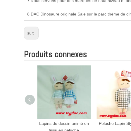
7 Nous servons pour des marques de haut niveau et des
8 DAC Dinosaure originale Sale sur le parc thème de d
sur:
Produits connexes
 dessin animé en
Peluche Lapin Style Japon
Bouchon de chau
 en peluche
lapin en pe