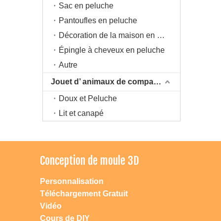
Sac en peluche
Pantoufles en peluche
Décoration de la maison en peluche
Épingle à cheveux en peluche
Autre
Jouet d’ animaux de compagnie
Doux et Peluche
Lit et canapé
Conception de moule 3D
Personnalisation
Téléchargement Gratuit
Vidéo
Cours de DIY