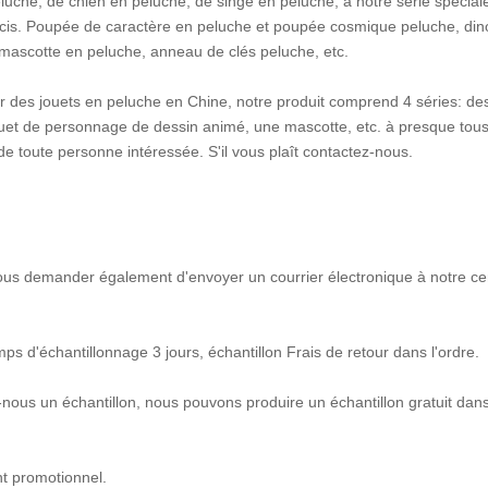
eluche, de chien en peluche, de singe en peluche, à notre série spécial
arcis. Poupée de caractère en peluche et poupée cosmique peluche, di
e, mascotte en peluche, anneau de clés peluche, etc.
seur des jouets en peluche en Chine, notre produit comprend 4 séries: de
ouet de personnage de dessin animé, une mascotte, etc. à presque tous
e toute personne intéressée. S'il vous plaît contactez-nous.
 vous demander également d'envoyer un courrier électronique à notre ce
ps d'échantillonnage 3 jours, échantillon Frais de retour dans l'ordre.
nous un échantillon, nous pouvons produire un échantillon gratuit dan
nt promotionnel.