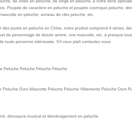
eluche, de chien en peluche, de singe en peluche, à notre série spécial
arcis. Poupée de caractère en peluche et poupée cosmique peluche, di
e, mascotte en peluche, anneau de clés peluche, etc.
seur des jouets en peluche en Chine, notre produit comprend 4 séries: de
ouet de personnage de dessin animé, une mascotte, etc. à presque tous
e toute personne intéressée. S'il vous plaît contactez-nous.
he Peluche Peluche Peluche Peluche
ear Peluche Ours Mascotte Peluche Peluche Vêtements Peluche Ours P
imé, dinosaure musical et déménagement en peluche