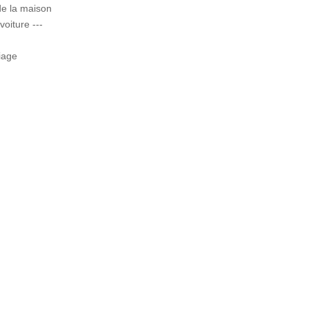
de la maison
voiture ---
iage