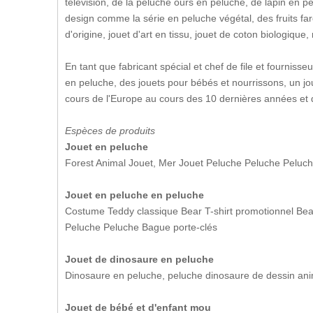
télévision, de la peluche ours en peluche, de lapin en p
design comme la série en peluche végétal, des fruits f
d'origine, jouet d'art en tissu, jouet de coton biologiqu
En tant que fabricant spécial et chef de file et fournis
en peluche, des jouets pour bébés et nourrissons, un j
cours de l'Europe au cours des 10 dernières années et d
Espèces de produits
Jouet en peluche
Forest Animal Jouet, Mer Jouet Peluche Peluche Peluc
Jouet en peluche en peluche
Costume Teddy classique Bear T-shirt promotionnel B
Peluche Peluche Bague porte-clés
Jouet de dinosaure en peluche
Dinosaure en peluche, peluche dinosaure de dessin an
Jouet de bébé et d'enfant mou