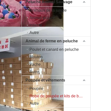
Peluche Animal Sauvage
Animaux de la jungle
Animal polaire
Insecte
Autre
Animal de ferme en peluche
Poulet et canard en peluche
Mouton
Vache
Autre
Poupée et vêtements
Poupée
Robe de poupée et kits de bricolage
Autre