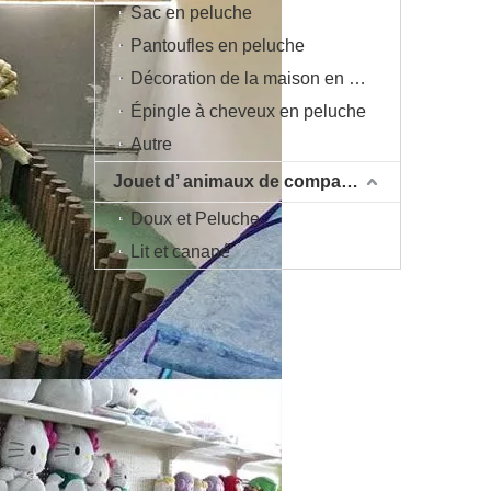
Sac en peluche
Pantoufles en peluche
Décoration de la maison en peluche
Épingle à cheveux en peluche
Autre
Jouet d’ animaux de compagnie
Doux et Peluche
Lit et canapé