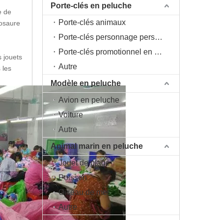
Porte-clés en peluche
e de
Porte-clés animaux
nosaure
Porte-clés personnage personnage
Porte-clés promotionnel en peluche
s jouets
Autre
 les
Modèle en peluche
Avion en peluche
Voiture
Autre
Animal marin en peluche
Jouet de plage
Poisson
Oiseau de mer
Autre