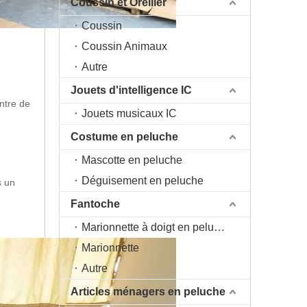
Coussin et Oreiller
Coussin
Coussin Animaux
Autre
Jouets d'intelligence IC
ntre de
Jouets musicaux IC
Costume en peluche
Mascotte en peluche
Déguisement en peluche
s un
Fantoche
Marionnette à doigt en peluche
Marionnette
Autre
Articles ménagers en peluche