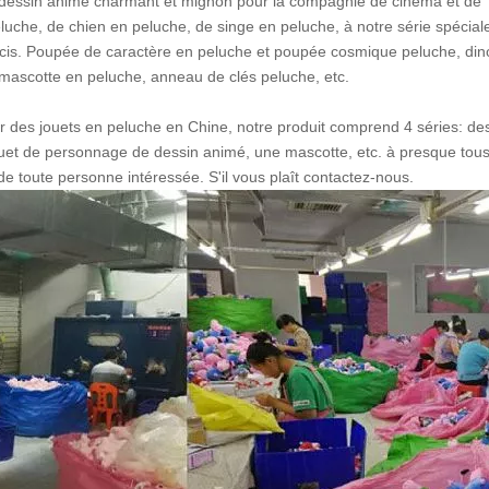
 dessin animé charmant et mignon pour la compagnie de cinéma et de
eluche, de chien en peluche, de singe en peluche, à notre série spécial
arcis. Poupée de caractère en peluche et poupée cosmique peluche, di
e, mascotte en peluche, anneau de clés peluche, etc.
seur des jouets en peluche en Chine, notre produit comprend 4 séries: de
ouet de personnage de dessin animé, une mascotte, etc. à presque tous
e toute personne intéressée. S'il vous plaît contactez-nous.