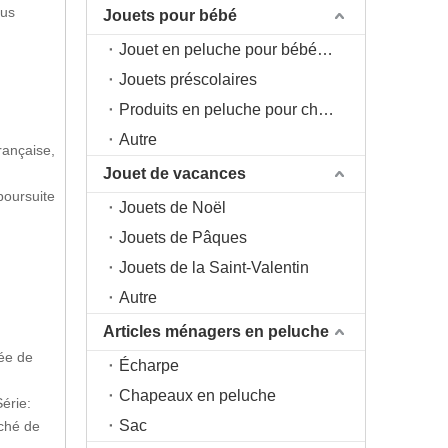
ous
Jouets pour bébé
Jouet en peluche pour bébé 0+
Jouets préscolaires
Produits en peluche pour chambre d'enfant
Autre
rançaise,
Jouet de vacances
poursuite
Jouets de Noël
Jouets de Pâques
Jouets de la Saint-Valentin
Autre
Articles ménagers en peluche
pée de
Écharpe
Chapeaux en peluche
Série:
Sac
rché de