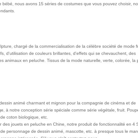
de bébé, nous avons 15 séries de costumes que vous pouvez choisir, n
endants.
ulpture, chargé de la commercialisation de la célèbre société de mode f
s, d'utilisation de couleurs brillantes, d'effets qui se chevauchent, des
es animaux en peluche. Tissus de la mode naturelle, verte, colorée, la 
 dessin animé charmant et mignon pour la compagnie de cinéma et de
inge, à notre conception série spéciale comme série végétale, fruit. Pou
 de coton biologique, etc.
eur des jouets en peluche en Chine, notre produit de fonctionnalité en 4 
t de personnage de dessin animé, mascotte, etc. à presque tous le ma