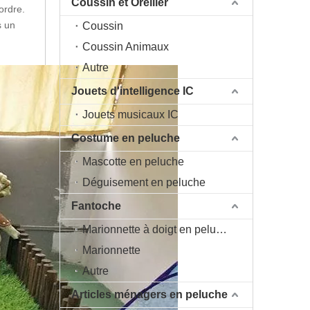
Coussin et Oreiller
ordre.
s un
Coussin
Coussin Animaux
Autre
Jouets d'intelligence IC
Jouets musicaux IC
Costume en peluche
Mascotte en peluche
Déguisement en peluche
Fantoche
Marionnette à doigt en peluche
Marionnette
Autre
Articles ménagers en peluche