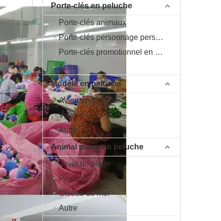
Porte-clés en peluche
Porte-clés animaux
Porte-clés personnage personnage
Porte-clés promotionnel en peluche
Autre
Modèle en peluche
Avion en peluche
Voiture
Autre
Animal marin en peluche
Jouet de plage
Poisson
Oiseau de mer
Autre