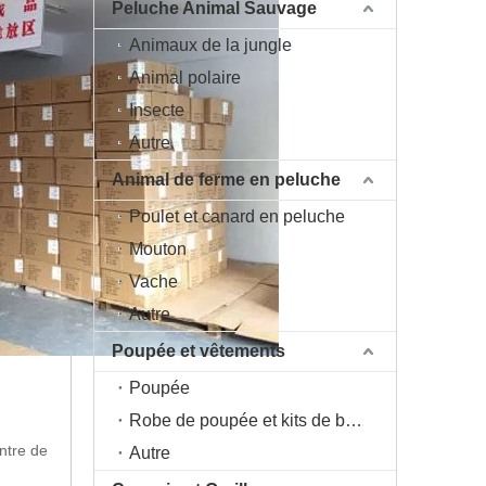
Peluche Animal Sauvage
Animaux de la jungle
Animal polaire
Insecte
Autre
Animal de ferme en peluche
Poulet et canard en peluche
Mouton
Vache
Autre
Poupée et vêtements
Poupée
Robe de poupée et kits de bricolage
ntre de
Autre