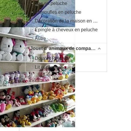
Sac en peluche
Pantoufles en peluche
Décoration de la maison en peluche
Épingle à cheveux en peluche
Autre
Jouet d’ animaux de compagnie
Doux et Peluche
Lit et canapé