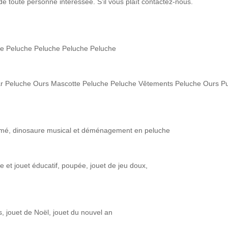
e toute personne intéressée. S'il vous plaît contactez-nous.
he Peluche Peluche Peluche Peluche
ear Peluche Ours Mascotte Peluche Peluche Vêtements Peluche Ours P
imé, dinosaure musical et déménagement en peluche
e et jouet éducatif, poupée, jouet de jeu doux,
s, jouet de Noël, jouet du nouvel an