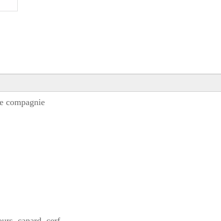
de compagnie
urs, canard, cerf ----