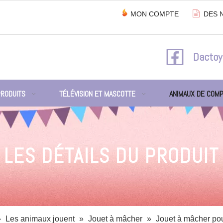

MON COMPTE
DES 
Dactoy
PRODUITS
TÉLÉVISION ET MASCOTTE
ANIMAUX DE COMP
LES DÉTAILS DU PRODUIT
»
Les animaux jouent
»
Jouet à mâcher
»
Jouet à mâcher pou