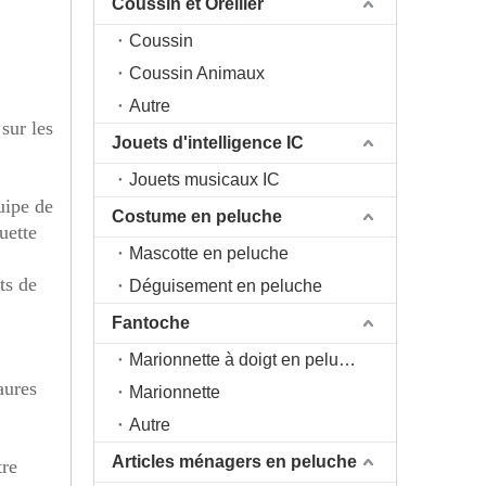
Coussin et Oreiller
Coussin
Coussin Animaux
Autre
sur les
Jouets d'intelligence IC
Jouets musicaux IC
uipe de
Costume en peluche
uette
Mascotte en peluche
ts de
Déguisement en peluche
Fantoche
Marionnette à doigt en peluche
aures
Marionnette
Autre
Articles ménagers en peluche
tre