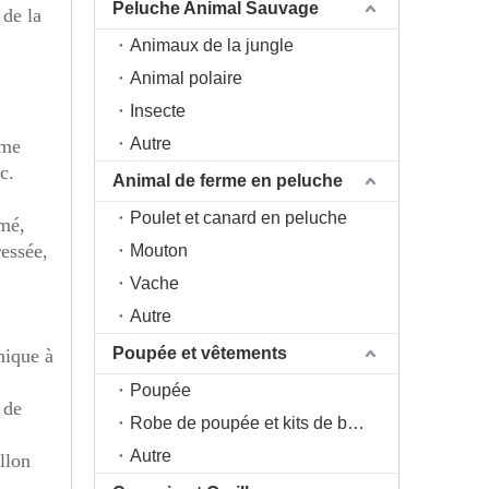
Peluche Animal Sauvage
 de la
Animaux de la jungle
Animal polaire
Insecte
Autre
mme
c.
Animal de ferme en peluche
Poulet et canard en peluche
imé,
ressée,
Mouton
Vache
Autre
Poupée et vêtements
nique à
Poupée
 de
Robe de poupée et kits de bricolage
Autre
llon