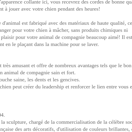
apparence collante ici, vous recevrez des cordes de bonne qua
nt à jouer avec votre chien pendant des heures!
e d'animal est fabriqué avec des matériaux de haute qualité, c
 danger pour votre chien à mâcher, sans produits chimiques ni
e plaisir pour votre animal de compagnie beaucoup aimé! Il est
ent en le plaçant dans la machine pour se laver.
t très amusant et offre de nombreux avantages tels que le bon
n animal de compagnie sain et fort.
uche saine, les dents et les gencives.
hien peut créer du leadership et renforcer le lien entre vous e
04.
t la sculpture, chargé de la commercialisation de la célèbre so
aise des arts décoratifs, d'utilisation de couleurs brillantes, 