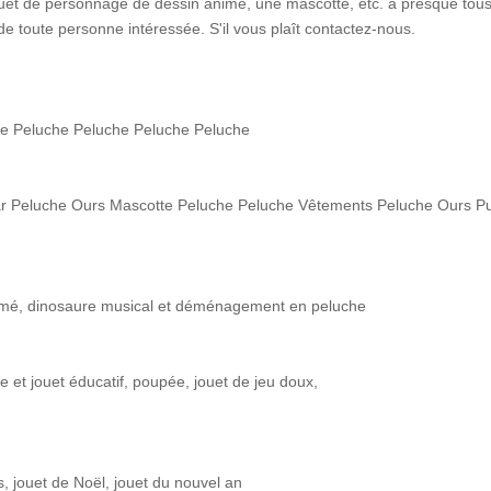
ouet de personnage de dessin animé, une mascotte, etc. à presque tous
e toute personne intéressée. S'il vous plaît contactez-nous.
he Peluche Peluche Peluche Peluche
ear Peluche Ours Mascotte Peluche Peluche Vêtements Peluche Ours P
imé, dinosaure musical et déménagement en peluche
e et jouet éducatif, poupée, jouet de jeu doux,
s, jouet de Noël, jouet du nouvel an