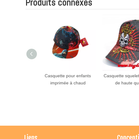
Produits connexes
 de cosplay en
Casquette pour enfants
Casquette squele
eluche
imprimée à chaud
de haute qua
Liens
Concept