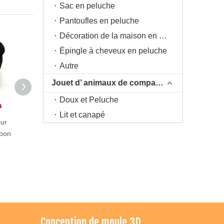
Sac en peluche
Pantoufles en peluche
Décoration de la maison en peluche
Épingle à cheveux en peluche
Autre
Jouet d’ animaux de compagnie
Doux et Peluche
Lit et canapé
ur
Casquette d'animal de style
Casquette d'été en filet
toon
dessin animé pour enfants
pare-soleil
Conception de moule 3D