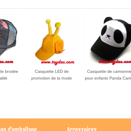
tte brodée
Casquette LED de
Casquette de camionne
lité
promotion de la mode
pour enfants Panda Car
Atteindre dac jouets
1. Vous pouvez nous contacter directement par mobile: 0086
18658223181 ou 0086 13957871239, notre adresse permanente:
Ningbo Changement de route East N ° 165, 1208-1209.
ion d'emballage
Accessoires